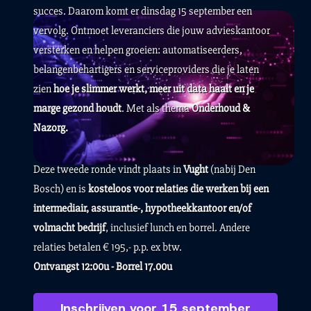
succes. Daarom komt er dinsdag 15 september een
vervolg. Ontmoet leveranciers die jouw advies­kantoor
versterken en helpen groeien: automatiseerders,
belangenbehartigers en service­providers die je laten
zien
hoe je slimmer werkt, meer uit data haalt en je
marge gezond houdt
. Met als thema
Onderhoud &
Nazorg.
Deze tweede ronde vindt plaats in
Vught
(nabij Den
Bosch) en is
kosteloos voor relaties die werken bij een
intermediair, assurantie-, hypotheekkantoor en/of
volmacht bedrijf
, inclusief lunch en borrel. Andere
relaties betalen € 195,- p.p. ex btw.
Ontvangst 12:00u - Borrel 17.00u
Inschrijven voor 15 september